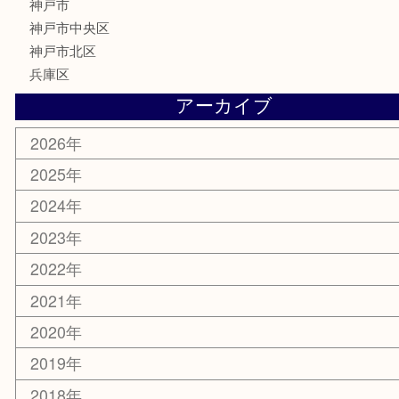
古銭
金貨
記念メダル
化粧品
MLM
サプリメント
喫煙具
文房具
鉄道模型
釣り道具
楽器
おもちゃ
切手
その他
お知らせ
コラム