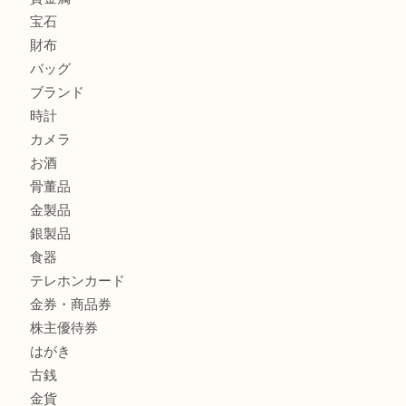
貴金属・プラチナのネックレスを三宮で売るなら買取大吉三
へ
K18 アレキサンドライト ペンダントトップを神戸市で売る
宮オーパ2店
ヴィトン モノグラム ルーピングMM M51146を三宮で売る
宮オーパ2店へ
商品カテゴリ
サブマリーナ
全て