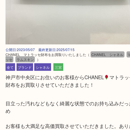
公開日:2023/05/07 最終更新日:2025/07/15
CHANEL マトラッセ財布をお買取りいたしました
（
CHANEL シャネ
ッセ
ラムスキン
）
全て
ブランド
シャネル
三宮
神戸市中央区にお住いのお客様からCHANEL
マト
財布をお買取りさせていただきました！