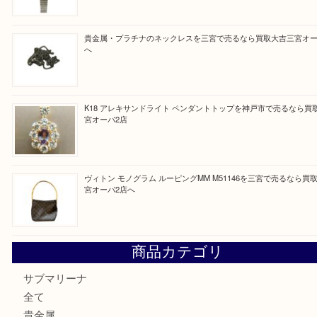
Facebook
Twitter
Line
買取ブログ検索
最近の投稿
PT850/K18 ピンクダイヤモンド ペンダントトップを神戸
取大吉三宮オーパ2店
オメガの時計を三宮で売るなら買取大吉三宮オーパ2店へ