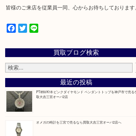
三田市,明石市,ポートアイランド,六甲アイランド,三
上記地域にない場合も、ご相談下さい。
※品数が多い時・外出できない時・重い時、まとめ
しい時などにご利用下さいませ。
『大吉三宮オーパ2店に来てよかった！』
と思って頂けるよう 精一杯のご案内をいたします
皆様のご来店を従業員一同、心からお待ちしており