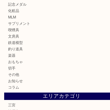
貴金属
宝石
財布
バッグ
ブランド
時計
カメラ
お酒
骨董品
金製品
銀製品
食器
テレホンカード
金券・商品券
株主優待券
はがき