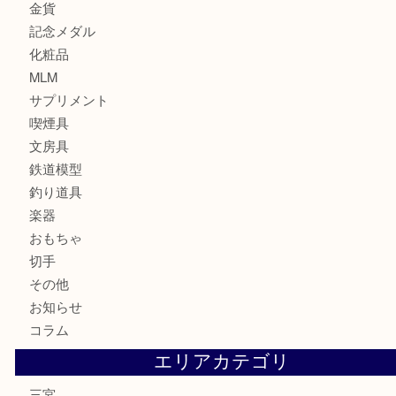
貴金属
宝石
財布
バッグ
ブランド
時計
カメラ
お酒
骨董品
金製品
銀製品
食器
テレホンカード
金券・商品券
株主優待券
はがき