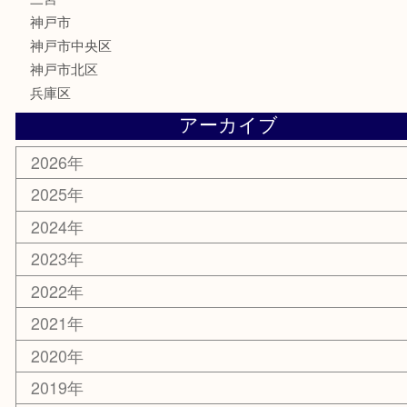
古銭
金貨
記念メダル
化粧品
MLM
サプリメント
喫煙具
文房具
鉄道模型
釣り道具
楽器
おもちゃ
切手
その他
お知らせ
コラム