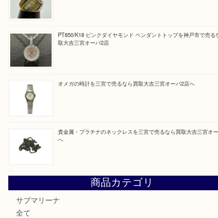
Facebook
Twitter
Line
買取ブログ検索
最近の投稿
貴金属・金のネックレスやリングを三宮で売るなら買取大吉
店へ
K18/Pt900 ダイヤモンド コンビリングを神戸市で売るな
ーパ2店