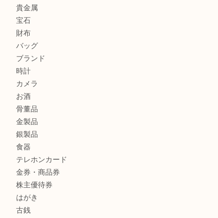
PT850/K18 ピンクダイヤモンド ペンダントトップを神戸
取大吉三宮オーパ2店
オメガの時計を三宮で売るなら買取大吉三宮オーパ2店へ
貴金属・プラチナのネックレスを三宮で売るなら買取大吉三
へ
商品カテゴリ
サブマリーナ
全て