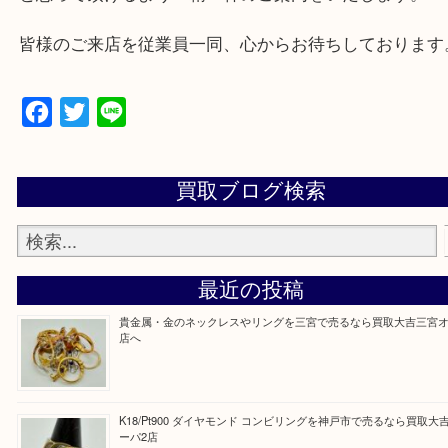
三田市,明石市,ポートアイランド,六甲アイランド,三
上記地域にない場合も、ご相談下さい。
※品数が多い時・外出できない時・重い時、まとめ
しい時などにご利用下さいませ。
『大吉三宮オーパ2店に来てよかった！』
と思って頂けるよう 精一杯のご案内をいたします
皆様のご来店を従業員一同、心からお待ちしており