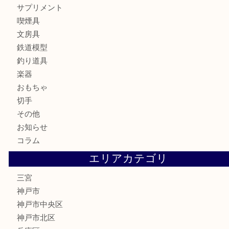
バッグ
ブランド
時計
カメラ
お酒
骨董品
金製品
銀製品
食器
テレホンカード
金券・商品券
株主優待券
はがき
古銭
金貨
記念メダル