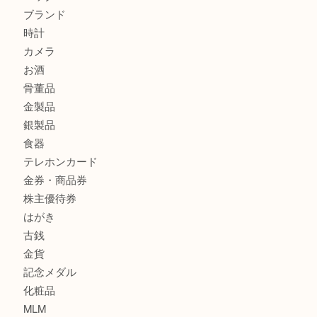
貴金属・プラチナのネックレスを三宮で売るなら買取大吉三
へ
K18 アレキサンドライト ペンダントトップを神戸市で売る
宮オーパ2店
商品カテゴリ
サブマリーナ
全て
貴金属
宝石
財布