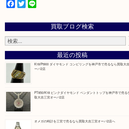
上記地域にない場合も、ご相談下さい。
※品数が多い時・外出できない時・重い時、まとめ
しい時などにご利用下さいませ。
『大吉三宮オーパ2店に来てよかった！』
と思って頂けるよう 精一杯のご案内をいたします
皆様のご来店を従業員一同、心からお待ちしており
Facebook
Twitter
Line