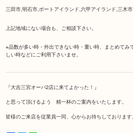
・店舗には珍しく10時から21時まで営業してますの
帰りにもお立ち寄り可能です。
・年中無休です！年末年始も営業しております！急
対応させて頂きます♪
★出張買取の対応可能地域★
兵庫県,神戸市中央区,神戸市兵庫区,神戸市北区,神戸
垂水区,須磨区,東灘区,灘区,長田区,
三田市,明石市,ポートアイランド,六甲アイランド,三