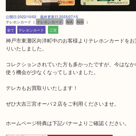
公開日:2022/10/02 最終更新日:2025/07/15
テレホンカード
（
テレホンカード
N/A
N/A
）
全て
テレホンカード
三宮
神戸市東灘区向洋町中のお客様よりテレホンカード
りいたしました。
コレクションされていた方も多かったですが、今は
使う機会が少なくなってしまいました。
テレカもお買取りいたします！