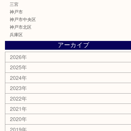
古銭
金貨
記念メダル
化粧品
MLM
サプリメント
喫煙具
文房具
鉄道模型
釣り道具
楽器
おもちゃ
切手
その他
お知らせ
コラム