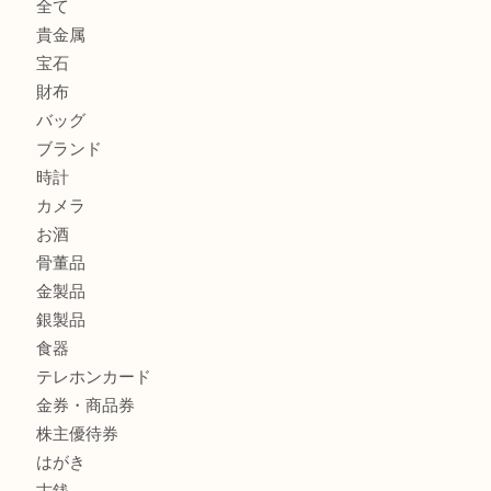
貴金属・プラチナのネックレスを三宮で売るなら買取大吉三
へ
K18 アレキサンドライト ペンダントトップを神戸市で売る
宮オーパ2店
ヴィトン モノグラム ルーピングMM M51146を三宮で売る
宮オーパ2店へ
商品カテゴリ
サブマリーナ
全て