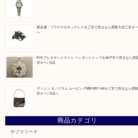
Facebook
Twitter
Line
買取ブログ検索
最近の投稿
PT850/K18 ピンクダイヤモンド ペンダントトップを神戸
取大吉三宮オーパ2店
オメガの時計を三宮で売るなら買取大吉三宮オーパ2店へ