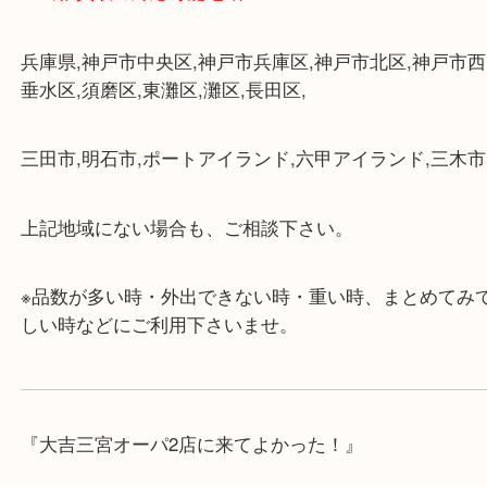
・近隣にコインパーキングが多数あるので、お車で
にも便利です。
・店舗には珍しく10時から21時まで営業してますの
帰りにもお立ち寄り可能です。
・年中無休です！年末年始も営業しております！急
対応させて頂きます♪
★出張買取の対応可能地域★
兵庫県,神戸市中央区,神戸市兵庫区,神戸市北区,神戸
垂水区,須磨区,東灘区,灘区,長田区,