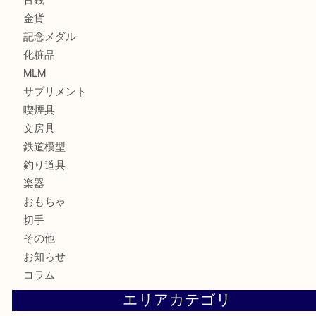
貴金属
宝石
財布
バッグ
ブランド
時計
カメラ
お酒
骨董品
金製品
銀製品
食器
テレホンカード
金券・商品券
株主優待券
はがき