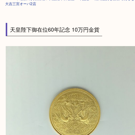
HOME
>
最新の買取情報
>
天皇陛下御在位60年記念 10万円金貨を三宮で
大吉三宮オーパ2店
天皇陛下御在位60年記念 10万円金貨