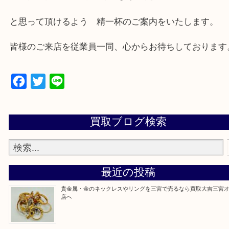
垂水区,須磨区,東灘区,灘区,長田区,
三田市,明石市,ポートアイランド,六甲アイランド,三
上記地域にない場合も、ご相談下さい。
※品数が多い時・外出できない時・重い時、まとめ
しい時などにご利用下さいませ。
『大吉三宮オーパ2店に来てよかった！』
と思って頂けるよう 精一杯のご案内をいたします