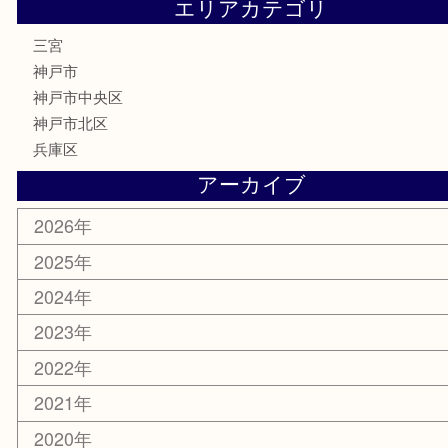
株主優待券
はがき
古銭
金貨
記念メダル
化粧品
MLM
サプリメント
喫煙具
文房具
鉄道模型
釣り道具
楽器
おもちゃ
切手
その他
お知らせ