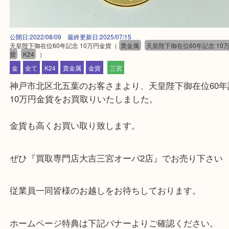
公開日:2022/08/09 最終更新日:2025/07/15
天皇陛下御在位60年記念 10万円金貨
（
貴金属
天皇陛下御在位60年記念
貨
K24
）
金
全て
K24
貴金属
金貨
三宮
神戸市北区北五葉のお客さまより、天皇陛下御在位6
10万円金貨をお買取りいたしました。
金貨も高くお買い取り致します。
ぜひ『買取専門店大吉三宮オーパ2店』でお売り下