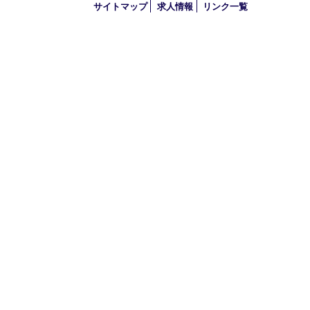
2022年
2021年
2020年
2019年
2018年
2017年
買取大吉 三宮オーパ２店
〒651-0096 兵庫県神戸市中央区雲井通6丁目1-15 三宮オーパ2
TEL 0120-664-336 FAX 078-862-3534
営業時間 10：00～21：00
定休日 年中無休（臨時休業を除く）
古物商許可証
兵庫県公安委員会 第631121200007号