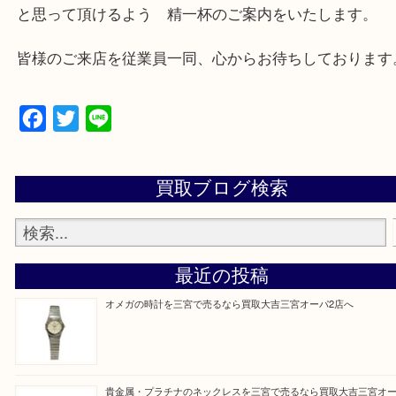
垂水区,須磨区,東灘区,灘区,長田区,
三田市,明石市,ポートアイランド,六甲アイランド,三
上記地域にない場合も、ご相談下さい。
※品数が多い時・外出できない時・重い時、まとめ
しい時などにご利用下さいませ。
『大吉三宮オーパ2店に来てよかった！』
と思って頂けるよう 精一杯のご案内をいたします