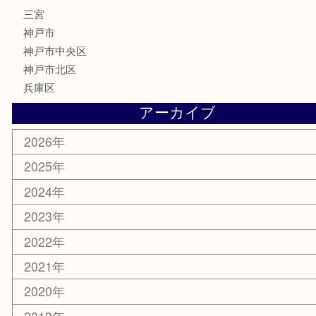
株主優待券
はがき
古銭
金貨
記念メダル
化粧品
MLM
サプリメント
喫煙具
文房具
鉄道模型
釣り道具
楽器
おもちゃ
切手
その他