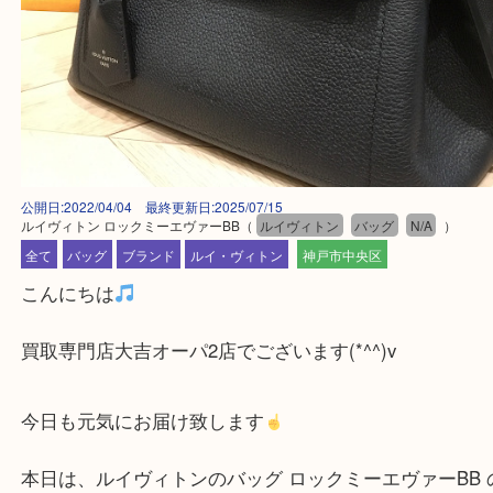
公開日:2022/04/04 最終更新日:2025/07/15
ルイヴィトン ロックミーエヴァーBB
（
ルイヴィトン
バッグ
N/A
）
全て
バッグ
ブランド
ルイ・ヴィトン
神戸市中央区
こんにちは
買取専門店大吉オーパ2店でございます(*^^)v